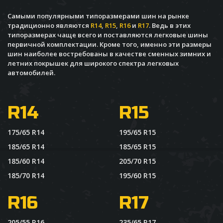
Самыми популярными типоразмерами шин на рынке
традиционно являются
R14
,
R15
,
R16
и
R17
. Ведь в этих
типоразмерах чаще всего и поставляются легковые шины
первичной комплектации. Кроме того, именно эти размеры
шин наиболее востребованы в качестве сменных зимних и
летних покрышек для широкого спектра легковых
автомобилей.
R14
R15
175/65 R14
195/65 R15
185/65 R14
185/65 R15
185/60 R14
205/70 R15
185/70 R14
195/60 R15
R16
R17
205/55 R16
235/65 R17