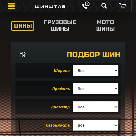
ГРУЗОВЫЕ
МОТО
ШИНЫ
ШИНЫ
ШИНЫ
ШИНЫ
ГРУЗОВЫЕ ШИНЫ
ПОДБОР ШИН
МОТО ШИНЫ
Ширина
ИНФОРМАЦИЯ
Профиль
КОНТАКТЫ
ОБРАТНЫЙ ЗВОНОК
Диаметр
ОТЗЫВЫ О ШИНАХ
Сезонность