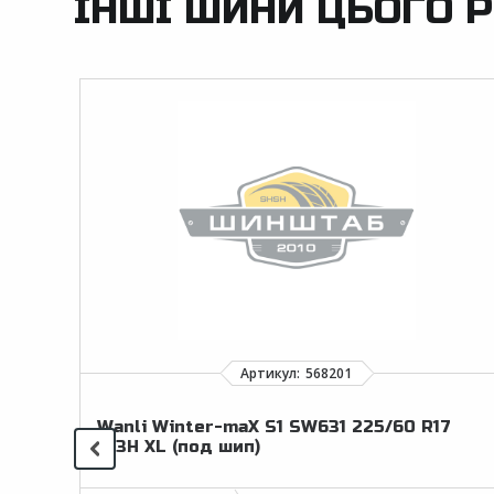
ІНШІ ШИНИ ЦЬОГО Р
Wanli Winter-maX S1 SW631 225/60 R17
103H XL (под шип)