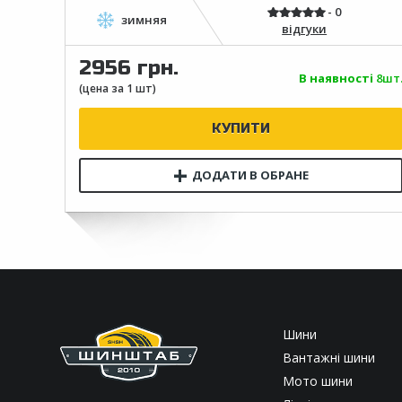
відгуки
2956 грн.
В наявності
8шт
Шини
Вантажні шини
Мото шини