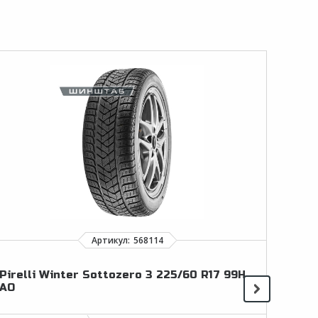
Pirelli Winter Sottozero 3 225/60 R17 99H
Haid
AO