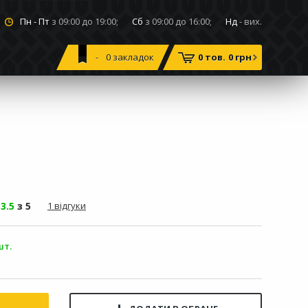
Пн - Пт
з 09:00 до 19:00;
Сб
з 09:00 до 16:00;
Нд
- вих.
0
закладок
0 тов.
0 грн
-
3.5
з 5
1 відгуки
шт.