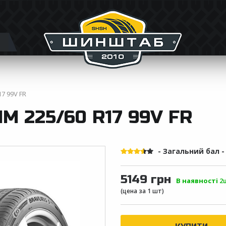
7 99V FR
 225/60 R17 99V FR
- Загальний бал 
5149 грн
В наявності
2