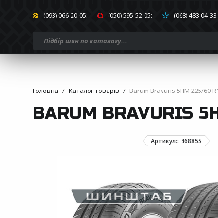
(093) 066-20-05;
(050) 595-52-05;
(068) 483-04-33
Головна
Каталог товарів
Barum Bravuris 5HM 225/60 R1
BARUM BRAVURIS 5HM