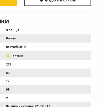
Франція
Barum
Bravuris 5HM
225
60
17
99
V
Всі шини розміру 225/60 R17