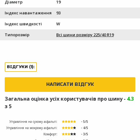
Діаметр
19
Індекс навантаження
93
Індекс швидкості
W
Типорозмір
Всі шини розміру 225/40 R19
ВІДГУКИ (1):
НАПИСАТИ ВІДГУК
Загальна оцінка усіх користувачів про шину -
4.3
з 5
Управління на сухому асфальті:
- 5/5
Управління на мокрому асфальті:
- 4/5
Комфорт:
- 3/5