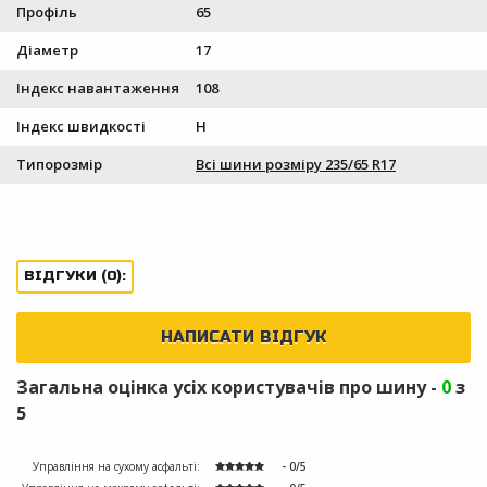
Профіль
65
Діаметр
17
Індекс навантаження
108
Індекс швидкості
H
Типорозмір
Всі шини розміру 235/65 R17
ВІДГУКИ (0):
НАПИСАТИ ВІДГУК
Загальна оцінка усіх користувачів про шину -
0
з
5
Управління на сухому асфальті:
- 0/5