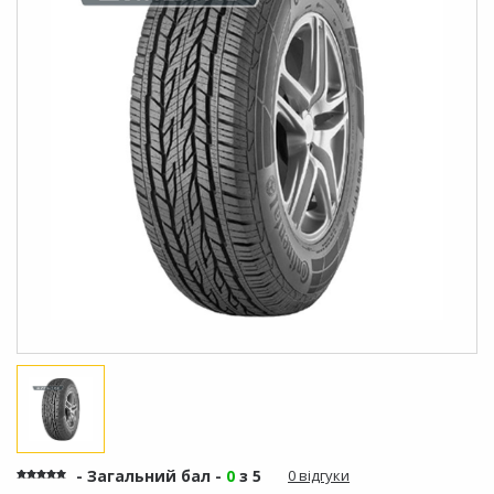
- Загальний бал -
0
з 5
0 відгуки