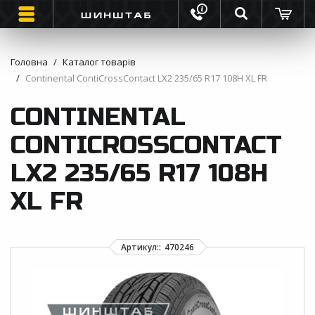
Головна
Каталог товарів
Continental ContiCrossContact LX2 235/65 R17 108H XL FR
ШИНИ
CONTINENTAL
ВАНТАЖНІ ШИНИ
CONTICROSSCONTACT
МОТО ШИНИ
LX2 235/65 R17 108H
ІНФОРМАЦІЯ
XL FR
КОНТАКТИ
ЗВОРОТНИЙ ДЗВІНОК
ВІДГУКИ ПРО ШИНИ