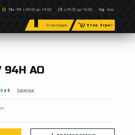
Пн - Пт
з 09:00 до 19:00;
Сб
з 09:00 до 16:00;
Нд
- вих.
0
закладок
0 тов.
0 грн
7 94H AO
-
0
з 5
0 відгуки
шт.