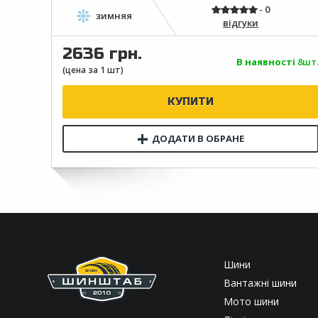
відгуки
2636 грн.
В наявності
8шт
Шини
Вантажні шини
Мото шини