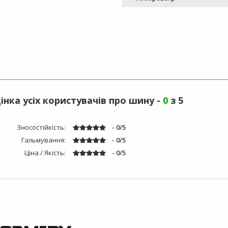
інка усіх користувачів про шину -
0
з 5
Зносостійкість:
- 0/5
Гальмування:
- 0/5
Ціна / Якість:
- 0/5