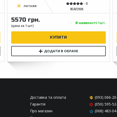
відгуки
5570 грн.
.
В наявності
1шт.
Доставка та оплата
(093) 066-20
Гарантія
(050) 595-52
Про магазин
(068) 483-04