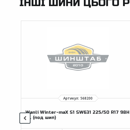
ІНШІ ШИНИ ЦЬОГО Р
Wanli Winter-maX S1 SW631 225/50 R17 98H
XL (под шип)