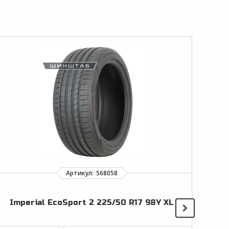
Conti
Imperial EcoSport 2 225/50 R17 98Y XL
R17 9