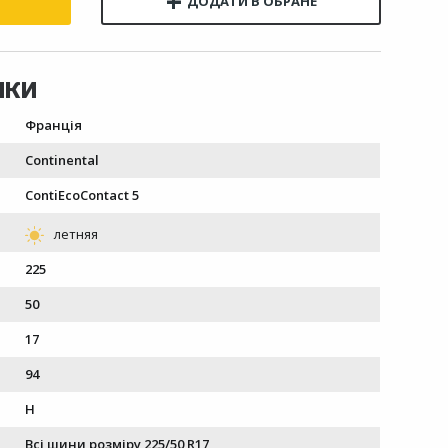
Франція
Continental
ContiEcoContact 5
225
50
17
94
H
Всі шини розміру 225/50 R17