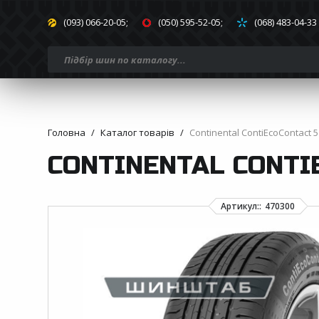
(093) 066-20-05;
(050) 595-52-05;
(068) 483-04-33
Головна
Каталог товарів
Continental ContiEcoContact 
CONTINENTAL CONTIE