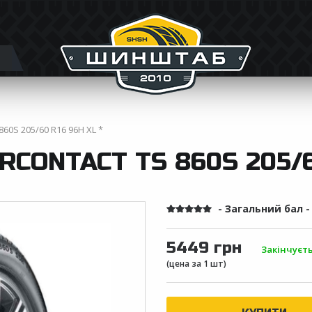
860S 205/60 R16 96H XL *
CONTACT TS 860S 205/60
- Загальний бал 
5449 грн
Закінчуєт