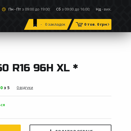
Пн - Пт
з 09:00 до 19:00;
Сб
з 09:00 до 16:00;
Нд
- вих.
0
закладок
0 тов.
0 грн
 R16 96H XL *
-
0
з 5
0 відгуки
ься