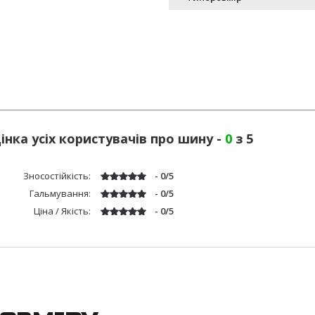
інка усіх користувачів про шину -
0
з 5
Зносостійкість:
- 0/5
Гальмування:
- 0/5
Ціна / Якість:
- 0/5