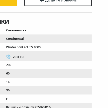
Словаччина
Continental
WinterContact TS 860S
205
60
16
96
H
Всі шини розміру 205/60 R16