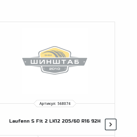
Laufenn S Fit 2 LK12 205/60 R16 92H
Imp