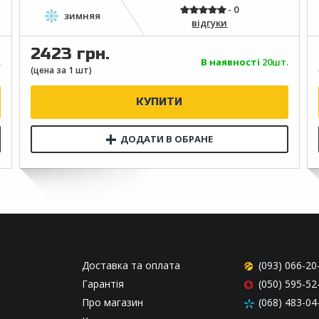
відгуки
2423 грн.
.
В наявності
20шт.
Доставка та оплата
(093) 066-20
Гарантія
(050) 595-52
Про магазин
(068) 483-04