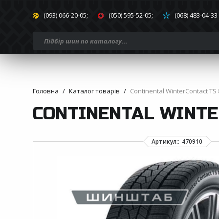
(093) 066-20-05;
(050) 595-52-05;
(068) 483-04-33
Головна
Каталог товарів
Continental WinterContact TS 
CONTINENTAL WINTER