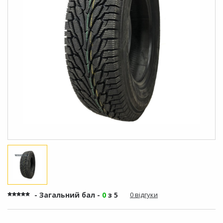
- Загальний бал -
0
з 5
0 відгуки