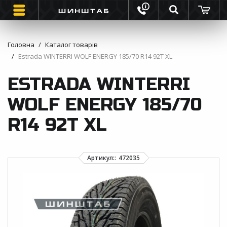
Головна
Каталог товарів
Estrada WINTERRI WOLF ENERGY 185/70 R14 92T XL
ШИНИ
ESTRADA WINTERRI
ВАНТАЖНІ ШИНИ
WOLF ENERGY 185/70
МОТО ШИНИ
R14 92T XL
ІНФОРМАЦІЯ
КОНТАКТИ
ЗВОРОТНИЙ ДЗВІНОК
ВІДГУКИ ПРО ШИНИ