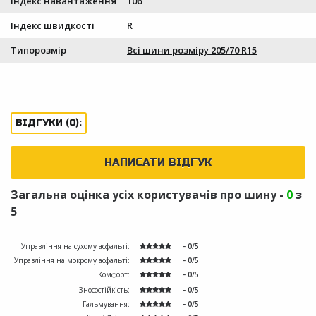
Індекс навантаження
106
Індекс швидкості
R
Типорозмір
Всі шини розміру 205/70 R15
ВІДГУКИ (0):
НАПИСАТИ ВІДГУК
Загальна оцінка усіх користувачів про шину -
0
з
5
Управління на сухому асфальті:
- 0/5
Управління на мокрому асфальті:
- 0/5
Комфорт:
- 0/5
Зносостійкість:
- 0/5
Гальмування:
- 0/5