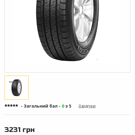
- Загальний бал -
0
з 5
0 відгуки
3231 грн