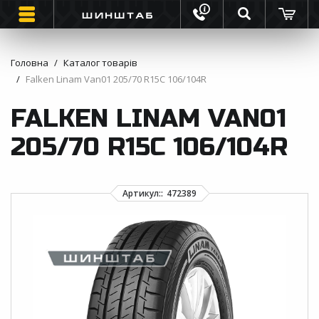
Головна
Каталог товарів
Falken Linam Van01 205/70 R15C 106/104R
ШИНИ
FALKEN LINAM VAN01
ВАНТАЖНІ ШИНИ
205/70 R15C 106/104R
МОТО ШИНИ
ІНФОРМАЦІЯ
КОНТАКТИ
ЗВОРОТНИЙ ДЗВІНОК
ВІДГУКИ ПРО ШИНИ