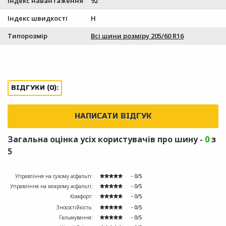
Індекс навантаження
92
Індекс швидкості
H
Типорозмір
Всі шини розміру 205/60 R16
ВІДГУКИ (0):
НАПИСАТИ ВІДГУК
Загальна оцінка усіх користувачів про шину -
0
з
5
Управління на сухому асфальті:
- 0/5
Управління на мокрому асфальті:
- 0/5
Комфорт:
- 0/5
Зносостійкість:
- 0/5
Гальмування:
- 0/5