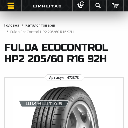
Головна
Каталог товарів
Fulda EcoControl HP2 205/60 R16 92H
ШИНИ
FULDA ECOCONTROL
ВАНТАЖНІ ШИНИ
HP2 205/60 R16 92H
МОТО ШИНИ
ІНФОРМАЦІЯ
КОНТАКТИ
ЗВОРОТНИЙ ДЗВІНОК
ВІДГУКИ ПРО ШИНИ