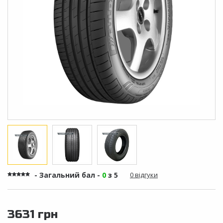
- Загальний бал -
0
з 5
0 відгуки
3631 грн