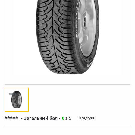
- Загальний бал -
0
з 5
0 відгуки