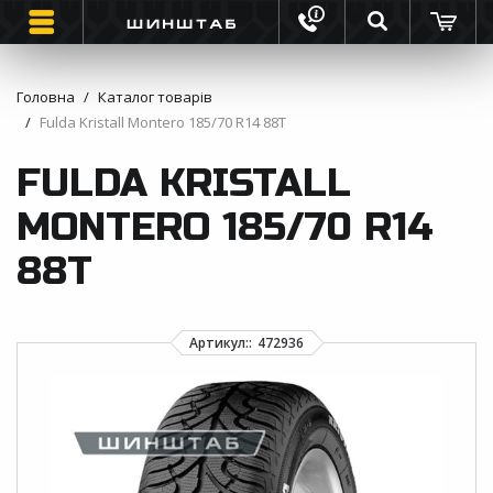
Головна
Каталог товарів
Fulda Kristall Montero 185/70 R14 88T
ШИНИ
FULDA KRISTALL
ВАНТАЖНІ ШИНИ
MONTERO 185/70 R14
МОТО ШИНИ
88T
ІНФОРМАЦІЯ
КОНТАКТИ
ЗВОРОТНИЙ ДЗВІНОК
ВІДГУКИ ПРО ШИНИ