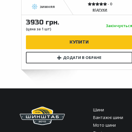
відгуки
3930 грн.
Закінчуєтьс
Шини
Вантажні шини
Мото шини