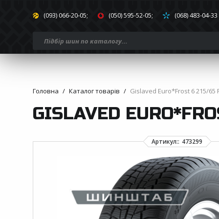
(093) 066-20-05;
(050) 595-52-05;
(068) 483-04-33
Головна
Каталог товарів
Gislaved Euro*Frost 6 215/65 
GISLAVED EURO*FROS