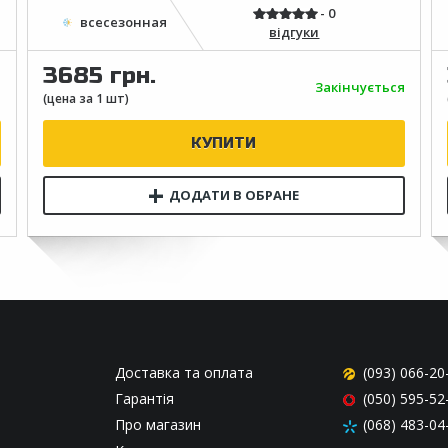
відгуки
3685 грн.
я
Закінчується
Доставка та оплата
(093) 066-20
Гарантія
(050) 595-52
Про магазин
(068) 483-04