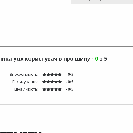
інка усіх користувачів про шину -
0
з 5
Зносостійкість:
- 0/5
Гальмування:
- 0/5
Ціна / Якість:
- 0/5