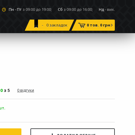
Пн - Пт
з 09:00 до 19:00;
Сб
з 09:00 до 16:00;
Нд
- вих.
0
закладок
0 тов.
0 грн
-
0
з 5
0 відгуки
шт.