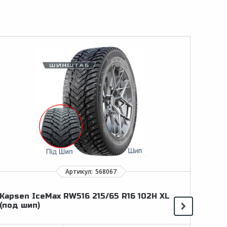
Kapsen IceMax RW516 215/65 R16 102H XL
Haid
(под шип)