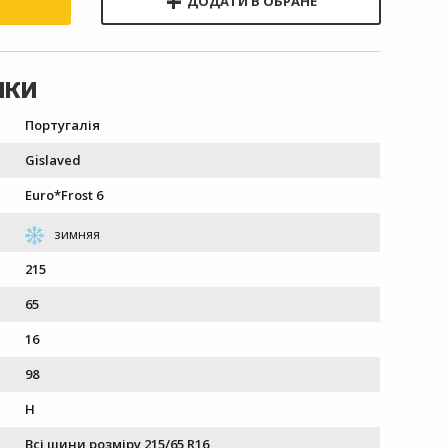
Португалія
Gislaved
Euro*Frost 6
215
65
16
98
H
Всі шини розміру 215/65 R16