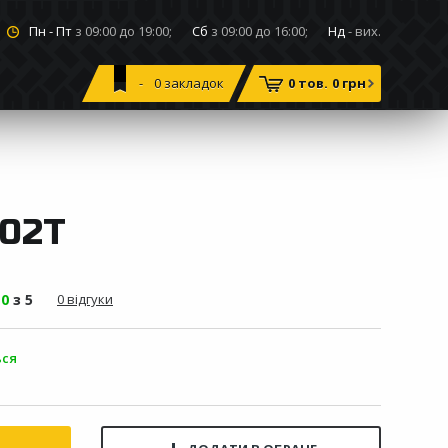
Пн - Пт
з 09:00 до 19:00;
Сб
з 09:00 до 16:00;
Нд
- вих.
0
закладок
0 тов.
0 грн
102T
-
0
з 5
0 відгуки
ься