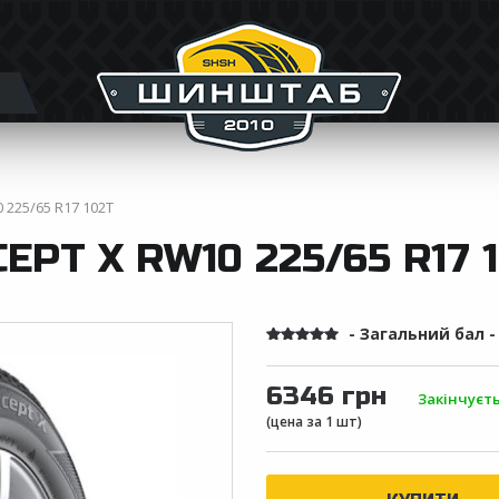
 225/65 R17 102T
EPT X RW10 225/65 R17 
- Загальний бал 
6346 грн
Закінчуєт