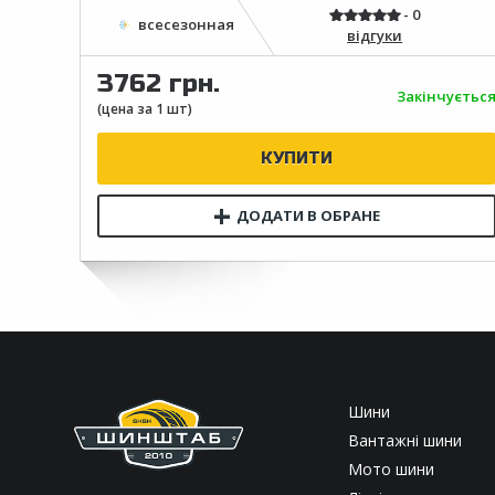
відгуки
3762 грн.
Закінчуєтьс
Шини
Вантажні шини
Мото шини