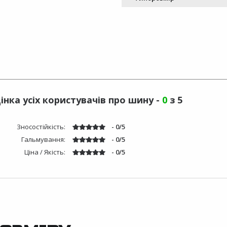
інка усіх користувачів про шину -
0
з 5
Зносостійкість:
- 0/5
Гальмування:
- 0/5
Ціна / Якість:
- 0/5