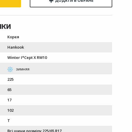
Корея
Hankook
Winter I*Cept X RW10
225
65
17
102
T
Всі шини розміру 225/65 R17