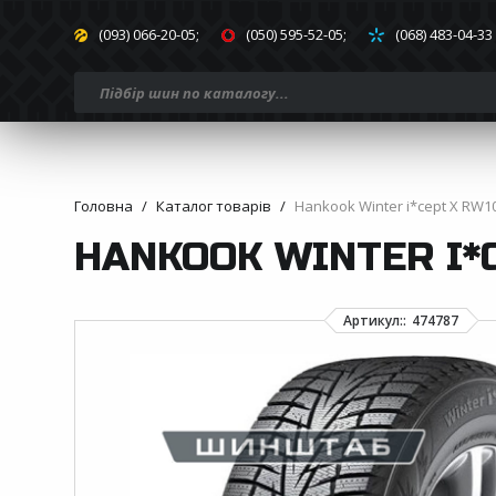
(093) 066-20-05;
(050) 595-52-05;
(068) 483-04-33
Головна
Каталог товарів
Hankook Winter i*cept X RW10
HANKOOK WINTER I*C