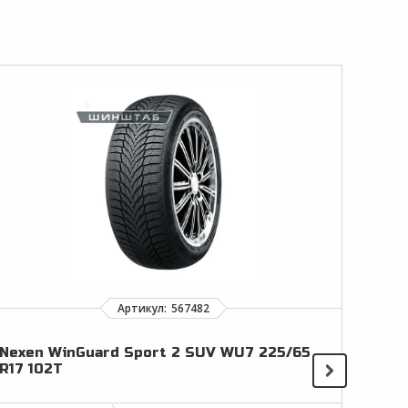
Nexen WinGuard Sport 2 SUV WU7 225/65
Ma
R17 102T