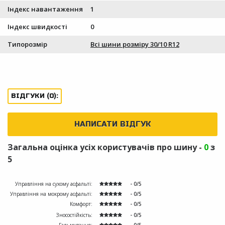
Індекс навантаження
1
Індекс швидкості
0
Типорозмір
Всі шини розміру 30/10 R12
ВІДГУКИ (0):
НАПИСАТИ ВІДГУК
Загальна оцінка усіх користувачів про шину -
0
з
5
Управління на сухому асфальті:
- 0/5
Управління на мокрому асфальті:
- 0/5
Комфорт:
- 0/5
Зносостійкість:
- 0/5