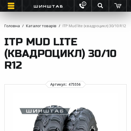
Головна
Каталог товарів
ITP Mud lite (квадроцикл) 30/10 R12
ШИНИ
ITP MUD LITE
ВАНТАЖНІ ШИНИ
(КВАДРОЦИКЛ) 30/10
МОТО ШИНИ
R12
ІНФОРМАЦІЯ
КОНТАКТИ
ЗВОРОТНИЙ ДЗВІНОК
ВІДГУКИ ПРО ШИНИ