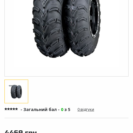
- Загальний бал -
0
з 5
0 відгуки
4469 грн