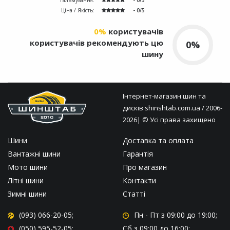
Гальмування:
- 0/5
Ціна / Якість:
- 0/5
0%
користувачів
користувачів рекомендують цю
0%
шину
Інтернет-магазин шин та
дисків
shinshtab.com.ua
/ 2006-
2026| © Усі права захищено
Шини
Доставка та оплата
Вантажні шини
Гарантія
Мото шини
Про магазин
Літні шини
Контакти
Зимні шини
Статті
(093) 066-20-05;
Пн - Пт
з 09:00 до 19:00;
(050) 595-52-05;
Сб
з 09:00 до 16:00;