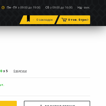
Пн - Пт
з 09:00 до 19:00;
Сб
з 09:00 до 16:00;
Нд
- вих.
0
закладок
0 тов.
0 грн
-
0
з 5
0 відгуки
шт.