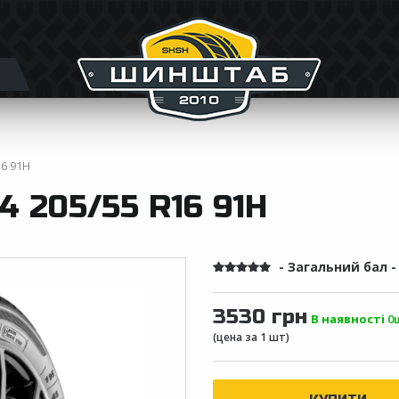
16 91H
 205/55 R16 91H
- Загальний бал 
3530 грн
В наявності
0