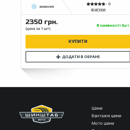
відгуки
2350 грн.
В наявності
8шт
Шини
Вантажні шини
Мото шини