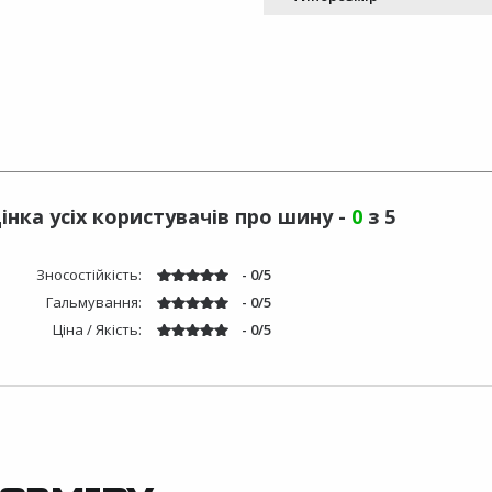
інка усіх користувачів про шину -
0
з 5
Зносостійкість:
- 0/5
Гальмування:
- 0/5
Ціна / Якість:
- 0/5