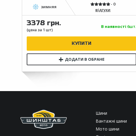
відгуки
3378 грн.
В наявності
6шт
Шини
Вантажні шини
Мото шини