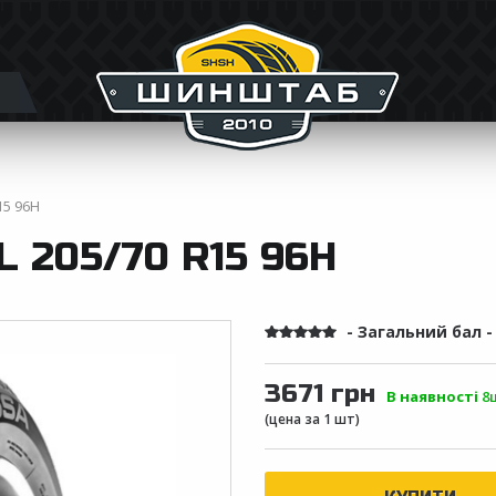
15 96H
 205/70 R15 96H
- Загальний бал 
3671 грн
В наявності
8