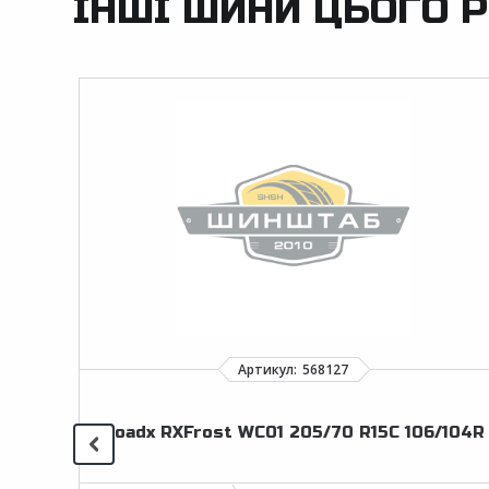
ІНШІ ШИНИ ЦЬОГО Р
Roadx RXFrost WC01 205/70 R15C 106/104R