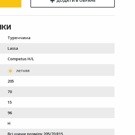
Туреччина
Lassa
Competus H/L
205
70
15
96
H
Всі шини розміру 205/70 R15