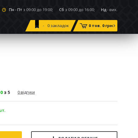
Пн - Пт
з 09:00 до 19:00;
Сб
з 09:00 до 16:00;
Нд
- вих.
0
закладок
0 тов.
0 грн
-
0
з 5
0 відгуки
шт.