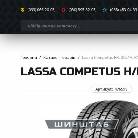
(093) 066-20-05;
(050) 595-52-05;
(068) 483-04-33
Головна
Каталог товарів
Lassa Competus H/L 205/70 R
LASSA COMPETUS H/L