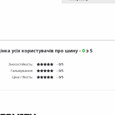
інка усіх користувачів про шину -
0
з 5
Зносостійкість:
- 0/5
Гальмування:
- 0/5
Ціна / Якість:
- 0/5