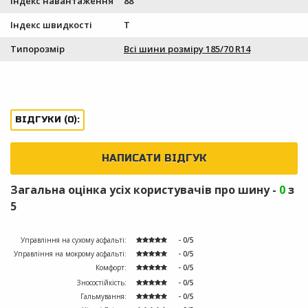
Індекс навантаження
88
Індекс швидкості
T
Типорозмір
Всі шини розміру 185/70 R14
ВІДГУКИ (0):
НАПИСАТИ ВІДГУК
Загальна оцінка усіх користувачів про шину -
0
з
5
Управління на сухому асфальті:
- 0/5
Управління на мокрому асфальті:
- 0/5
Комфорт:
- 0/5
Зносостійкість:
- 0/5
Гальмування:
- 0/5