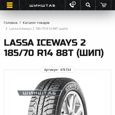
Головна
Каталог товарів
Lassa Iceways 2 185/70 R14 88T (шип)
ШИНИ
LASSA ICEWAYS 2
ВАНТАЖНІ ШИНИ
185/70 R14 88T (ШИП)
МОТО ШИНИ
ІНФОРМАЦІЯ
КОНТАКТИ
ЗВОРОТНИЙ ДЗВІНОК
ВІДГУКИ ПРО ШИНИ