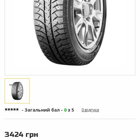
- Загальний бал -
0
з 5
0 відгуки
3424 грн