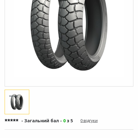
- Загальний бал -
0
з 5
0 відгуки