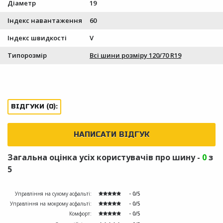
Діаметр
19
Індекс навантаження
60
Індекс швидкості
V
Типорозмір
Всі шини розміру 120/70 R19
ВІДГУКИ (0):
НАПИСАТИ ВІДГУК
Загальна оцінка усіх користувачів про шину -
0
з
5
Управління на сухому асфальті:
- 0/5
Управління на мокрому асфальті:
- 0/5
Комфорт:
- 0/5