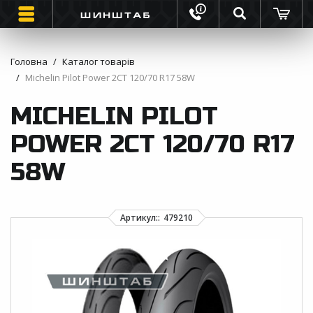
Головна
Каталог товарів
Michelin Pilot Power 2CT 120/70 R17 58W
ШИНИ
MICHELIN PILOT
ВАНТАЖНІ ШИНИ
POWER 2CT 120/70 R17
МОТО ШИНИ
58W
ІНФОРМАЦІЯ
КОНТАКТИ
ЗВОРОТНИЙ ДЗВІНОК
ВІДГУКИ ПРО ШИНИ