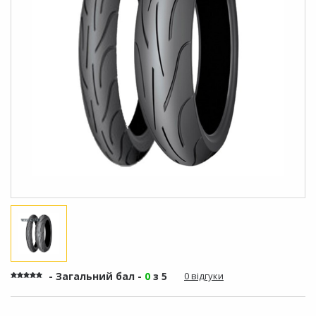
- Загальний бал -
0
з 5
0 відгуки