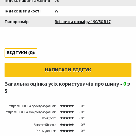
Індекс навантаження
73
Індекс швидкості
W
Типорозмір
Всі шини розміру 190/50 R17
ВІДГУКИ (0):
НАПИСАТИ ВІДГУК
Загальна оцінка усіх користувачів про шину -
0
з
5
Управління на сухому асфальті:
- 0/5
Управління на мокрому асфальті:
- 0/5
Комфорт:
- 0/5
Зносостійкість:
- 0/5
Гальмування:
- 0/5