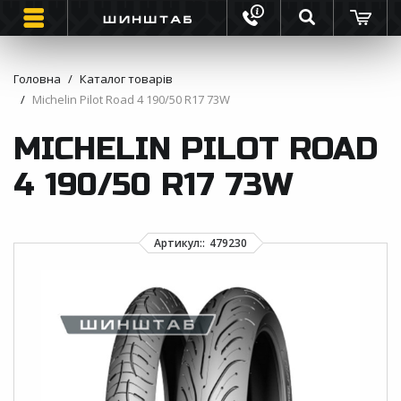
Головна
Каталог товарів
Michelin Pilot Road 4 190/50 R17 73W
ШИНИ
MICHELIN PILOT ROAD
ВАНТАЖНІ ШИНИ
4 190/50 R17 73W
МОТО ШИНИ
ІНФОРМАЦІЯ
КОНТАКТИ
ЗВОРОТНИЙ ДЗВІНОК
ВІДГУКИ ПРО ШИНИ