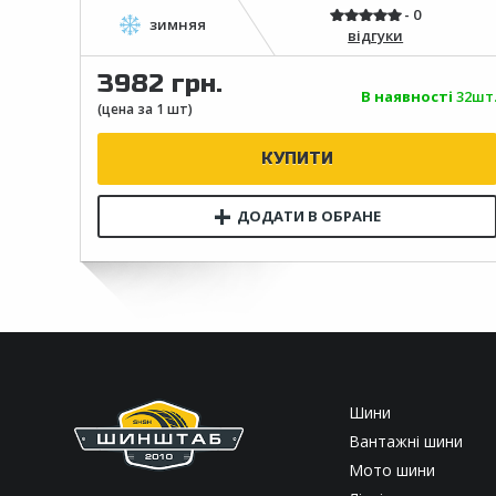
відгуки
3982 грн.
В наявності
32шт
Шини
Вантажні шини
Мото шини