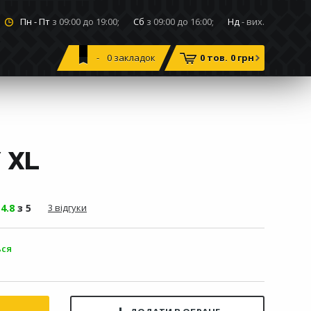
Пн - Пт
з 09:00 до 19:00;
Сб
з 09:00 до 16:00;
Нд
- вих.
0
закладок
0 тов.
0 грн
 XL
-
4.8
з 5
3 відгуки
ься