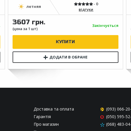
відгуки
3607 грн.
.
Закінчується
Доставка та оплата
(093) 066-20
Гарантія
(050) 595-52
Про магазин
(068) 483-04