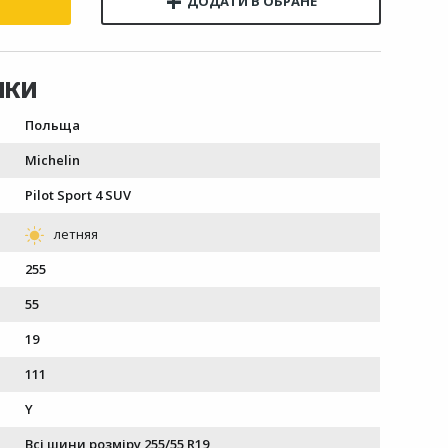
Польща
Michelin
Pilot Sport 4 SUV
255
55
19
111
Y
Всі шини розміру 255/55 R19