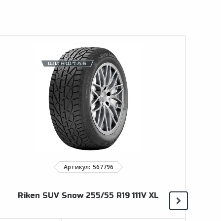
Riken SUV Snow 255/55 R19 111V XL
Impe