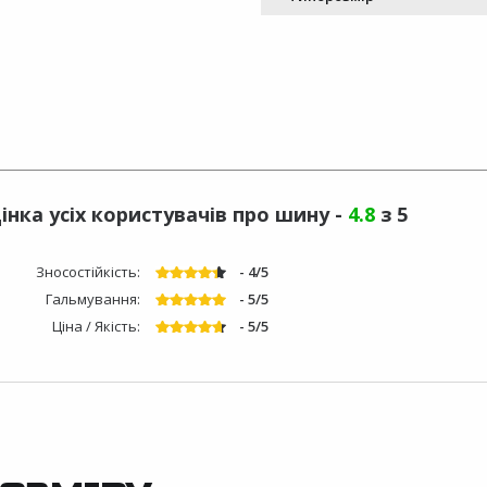
інка усіх користувачів про шину -
4.8
з 5
Зносостійкість:
- 4/5
Гальмування:
- 5/5
Ціна / Якість:
- 5/5