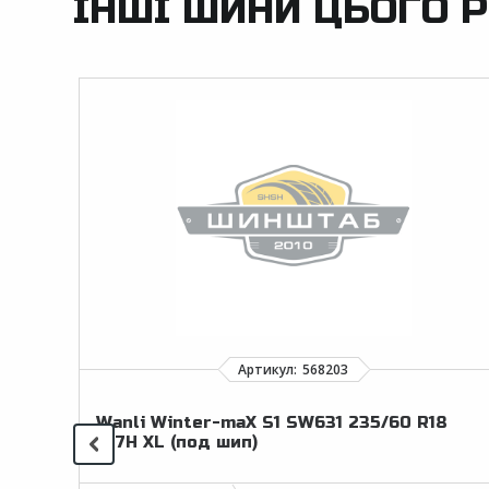
ІНШІ ШИНИ ЦЬОГО Р
Wanli Winter-maX S1 SW631 235/60 R18
107H XL (под шип)