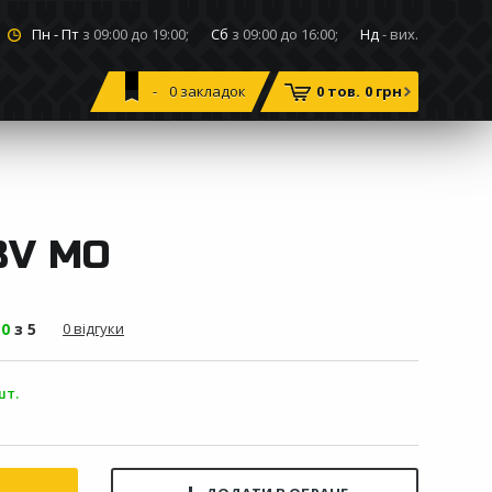
Пн - Пт
з 09:00 до 19:00;
Сб
з 09:00 до 16:00;
Нд
- вих.
0
закладок
0 тов.
0 грн
3V MO
-
0
з 5
0 відгуки
шт.