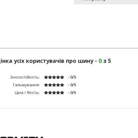
інка усіх користувачів про шину -
0
з 5
Зносостійкість:
- 0/5
Гальмування:
- 0/5
Ціна / Якість:
- 0/5