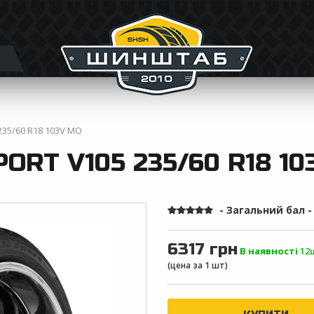
235/60 R18 103V MO
RT V105 235/60 R18 10
- Загальний бал 
6317 грн
В наявності
12