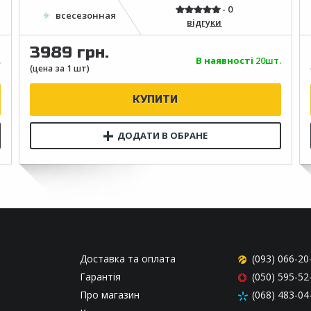
відгуки
3989 грн.
.
В наявності
20шт.
Доставка та оплата
(093) 066-20
Гарантія
(050) 595-52
Про магазин
(068) 483-04