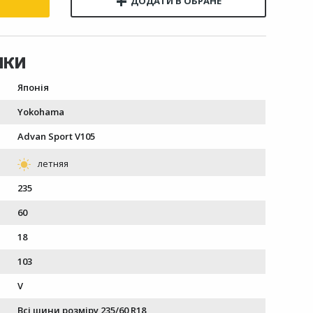
Японія
Yokohama
Advan Sport V105
235
60
18
103
V
Всі шини розміру 235/60 R18