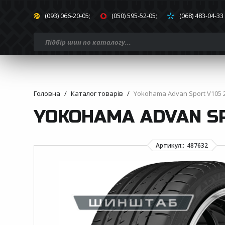
(093) 066-20-05;
(050) 595-52-05;
(068) 483-04-33
Головна
Каталог товарів
Yokohama Advan Sport V105 
YOKOHAMA ADVAN SPO