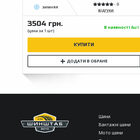
відгуки
3504 грн.
В наявності
8шт
Шини
Вантажні шини
Мото шини