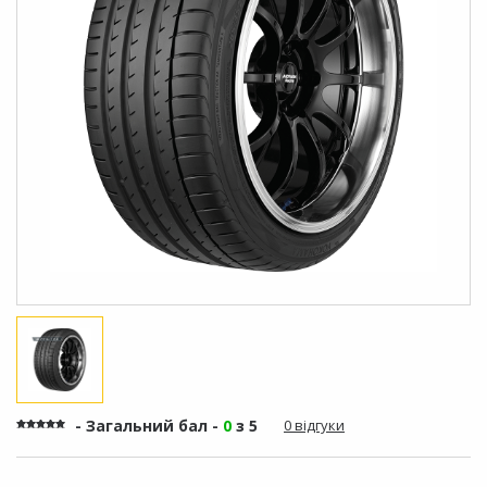
- Загальний бал -
0
з 5
0 відгуки