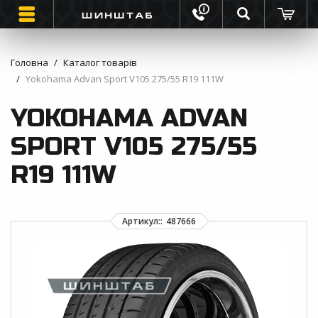
Головна
Каталог товарів
Yokohama Advan Sport V105 275/55 R19 111W
ШИНИ
YOKOHAMA ADVAN
ВАНТАЖНІ ШИНИ
SPORT V105 275/55
МОТО ШИНИ
R19 111W
ІНФОРМАЦІЯ
КОНТАКТИ
ЗВОРОТНИЙ ДЗВІНОК
ВІДГУКИ ПРО ШИНИ