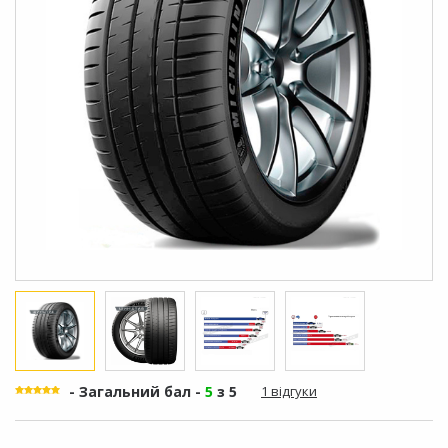
- Загальний бал -
5
з 5
1 відгуки