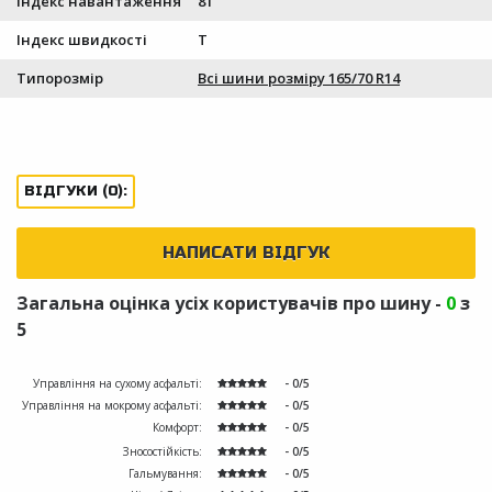
Індекс навантаження
81
Індекс швидкості
T
Типорозмір
Всі шини розміру 165/70 R14
ВІДГУКИ (0):
НАПИСАТИ ВІДГУК
Загальна оцінка усіх користувачів про шину -
0
з
5
Управління на сухому асфальті:
- 0/5
Управління на мокрому асфальті:
- 0/5
Комфорт:
- 0/5
Зносостійкість:
- 0/5
Гальмування:
- 0/5