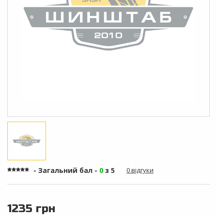
- Загальний бал -
0
з 5
0 відгуки
1235 грн