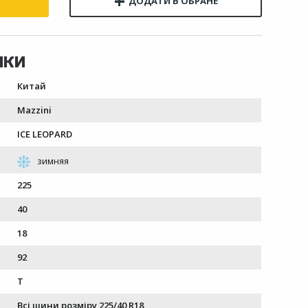
Китай
Mazzini
ICE LEOPARD
225
40
18
92
T
Всі шини розміру 225/40 R18