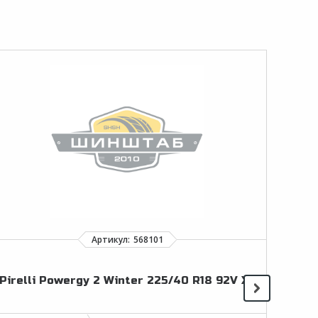
Pirelli Powergy 2 Winter 225/40 R18 92V XL
Haid