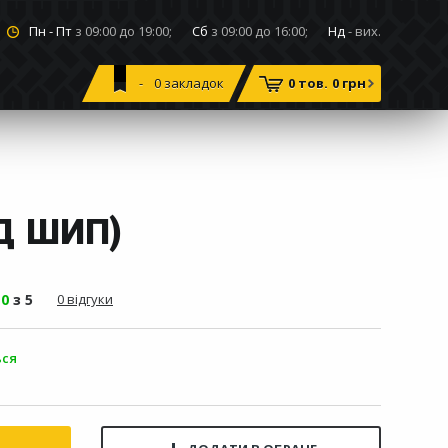
Пн - Пт
з 09:00 до 19:00;
Сб
з 09:00 до 16:00;
Нд
- вих.
0
закладок
0 тов.
0 грн
Д ШИП)
-
0
з 5
0 відгуки
ься