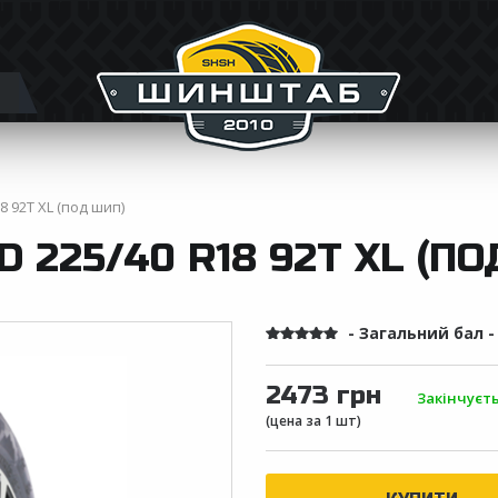
8 92T XL (под шип)
D 225/40 R18 92T XL (ПО
- Загальний бал 
2473 грн
Закінчуєт