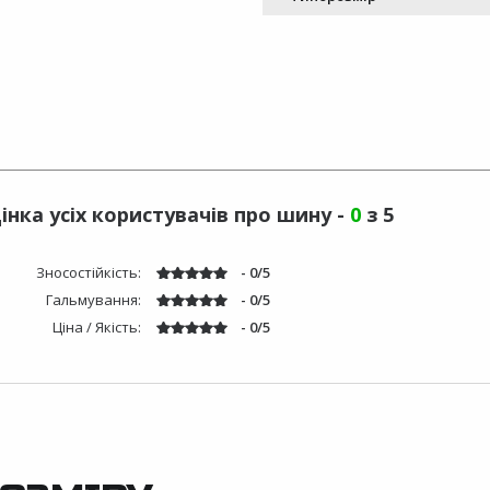
інка усіх користувачів про шину -
0
з 5
Зносостійкість:
- 0/5
Гальмування:
- 0/5
Ціна / Якість:
- 0/5