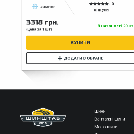
відгуки
3318 грн.
В наявності
20шт
Шини
Вантажні шини
Мото шини