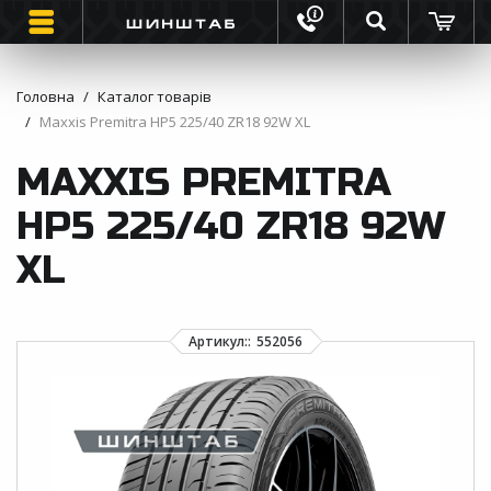
Головна
Каталог товарів
Maxxis Premitra HP5 225/40 ZR18 92W XL
ШИНИ
MAXXIS PREMITRA
ВАНТАЖНІ ШИНИ
HP5 225/40 ZR18 92W
МОТО ШИНИ
XL
ІНФОРМАЦІЯ
КОНТАКТИ
ЗВОРОТНИЙ ДЗВІНОК
ВІДГУКИ ПРО ШИНИ