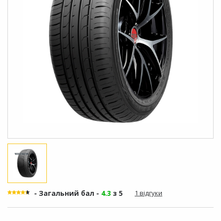
- Загальний бал -
4.3
з 5
1 відгуки