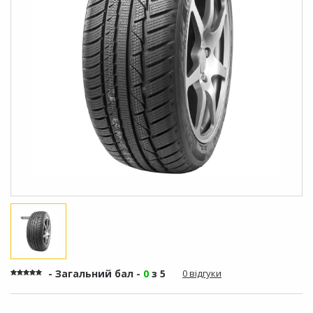
- Загальний бал -
0
з 5
0 відгуки