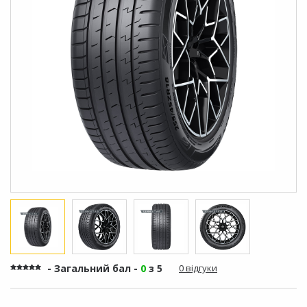
- Загальний бал -
0
з 5
0 відгуки