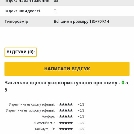
Індекс навантаження
88
Індекс швидкості
T
Типорозмір
Всі шини розміру 185/70 R14
ВІДГУКИ (0):
НАПИСАТИ ВІДГУК
Загальна оцінка усіх користувачів про шину -
0
з
5
Управління на сухому асфальті:
- 0/5
Управління на мокрому асфальті:
- 0/5
Комфорт:
- 0/5
Зносостійкість:
- 0/5
Гальмування:
- 0/5