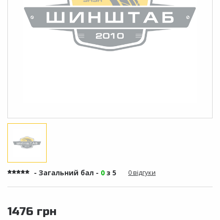
- Загальний бал -
0
з 5
0 відгуки
1476 грн