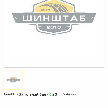
- Загальний бал -
0
з 5
0 відгуки