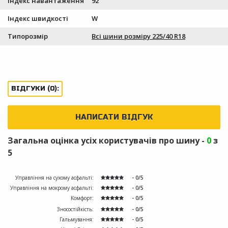
Індекс навантаження
92
Індекс швидкості
W
Типорозмір
Всі шини розміру 225/40 R18
ВІДГУКИ (0):
НАПИСАТИ ВІДГУК
Загальна оцінка усіх користувачів про шину -
0
з
5
Управління на сухому асфальті:
- 0/5
Управління на мокрому асфальті:
- 0/5
Комфорт:
- 0/5
Зносостійкість:
- 0/5
Гальмування:
- 0/5