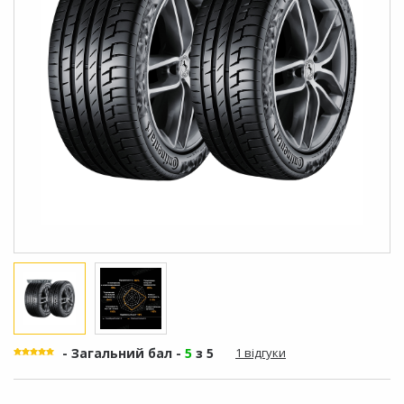
- Загальний бал -
5
з 5
1 відгуки