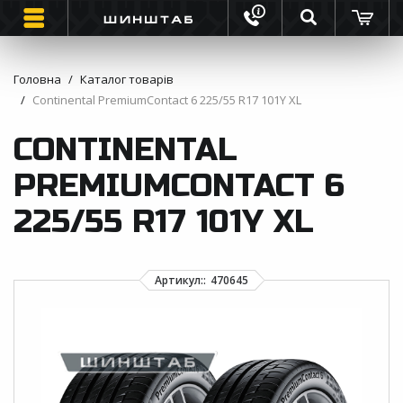
Головна
Каталог товарів
Continental PremiumContact 6 225/55 R17 101Y XL
ШИНИ
CONTINENTAL
ВАНТАЖНІ ШИНИ
PREMIUMCONTACT 6
МОТО ШИНИ
225/55 R17 101Y XL
ІНФОРМАЦІЯ
КОНТАКТИ
ЗВОРОТНИЙ ДЗВІНОК
ВІДГУКИ ПРО ШИНИ