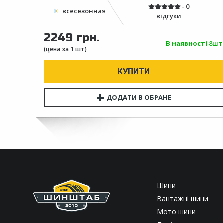
відгуки
2249 грн.
В наявності
8шт
Шини
Вантажні шини
Мото шини