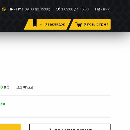
Пн - Пт
з 09:00 до 19:00;
Сб
з 09:00 до 16:00;
Нд
- вих.
0
закладок
0 тов.
0 грн
-
0
з 5
0 відгуки
ься