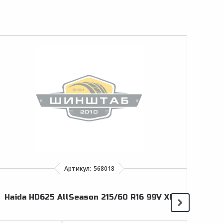
Haida HD625 AllSeason 215/60 R16 99V XL
No