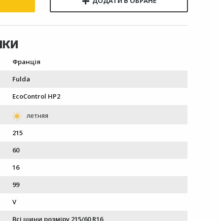
Франція
Fulda
EcoControl HP2
215
60
16
99
V
Всі шини розміру 215/60 R16