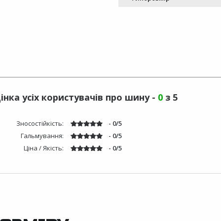
інка усіх користувачів про шину -
0
з 5
Зносостійкість:
- 0/5
Гальмування:
- 0/5
Ціна / Якість:
- 0/5