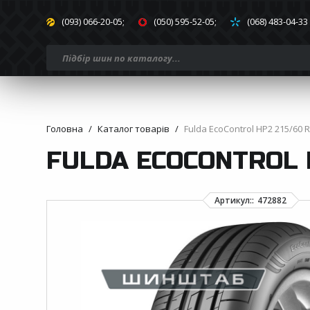
(093) 066-20-05;
(050) 595-52-05;
(068) 483-04-33
Головна
Каталог товарів
Fulda EcoControl HP2 215/60 R
FULDA ECOCONTROL H