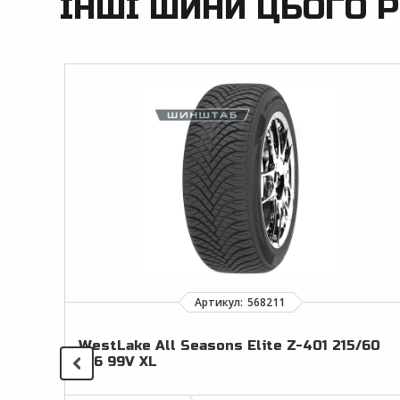
ІНШІ ШИНИ ЦЬОГО Р
WestLake All Seasons Elite Z-401 215/60
R16 99V XL