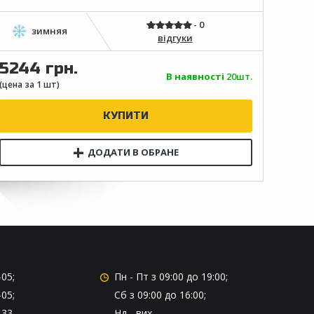
відгуки
5244 грн.
469
В наявності
20шт.
-05;
Пн - Пт
з 09:00 до 19:00;
-05;
Сб
з 09:00 до 16:00;
-33
Нд
- вих.