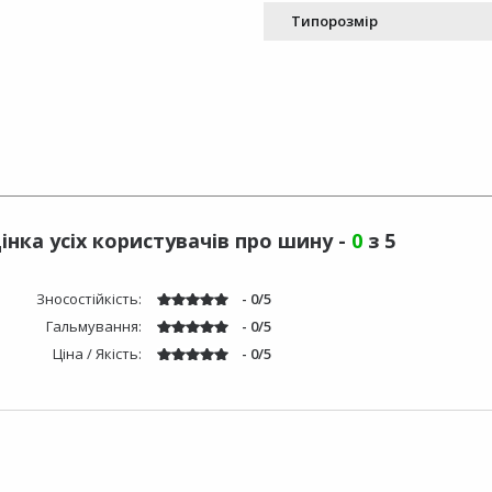
Типорозмір
інка усіх користувачів про шину -
0
з 5
Зносостійкість:
- 0/5
Гальмування:
- 0/5
Ціна / Якість:
- 0/5