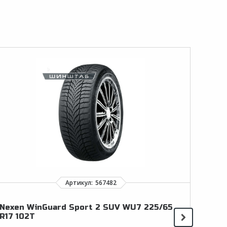
Nexen WinGuard Sport 2 SUV WU7 225/65
Ma
R17 102T