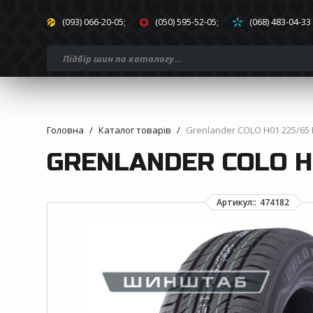
(093) 066-20-05;
(050) 595-52-05;
(068) 483-04-33
Головна
Каталог товарів
Grenlander COLO H01 225/65 
GRENLANDER COLO H0