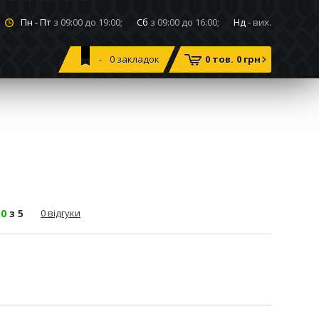
Пн - Пт
з 09:00 до 19:00;
Сб
з 09:00 до 16:00;
Нд
- вих.
0
закладок
0 тов.
0 грн
-
0
з 5
0 відгуки