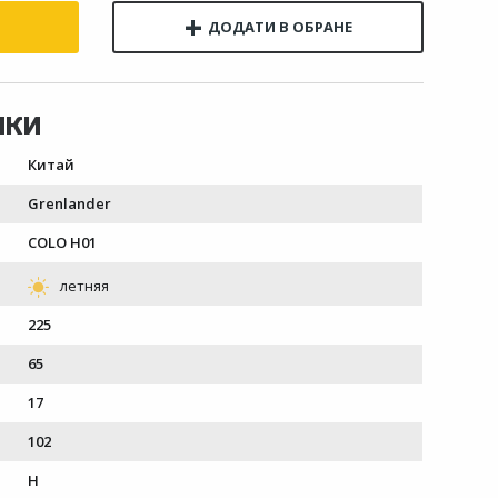
Китай
Grenlander
COLO H01
225
65
17
102
H