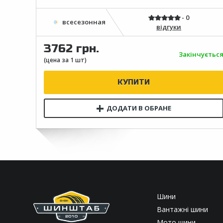
відгуки
3762 грн.
Закінчуєтьс
Шини
Вантажні шини
Мото шини