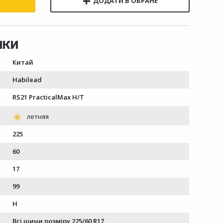
Китай
Habilead
RS21 PracticalMax H/T
225
60
17
99
H
Всі шини розміру 225/60 R17