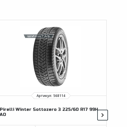
Pirelli Winter Sottozero 3 225/60 R17 99H
Haid
AO