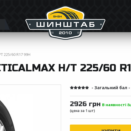
/T 225/60 R17 99H
TICALMAX H/T 225/60 R1
- Загальний бал 
2926 грн
В наявності
8