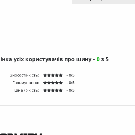
інка усіх користувачів про шину -
0
з 5
Зносостійкість:
- 0/5
Гальмування:
- 0/5
Ціна / Якість:
- 0/5