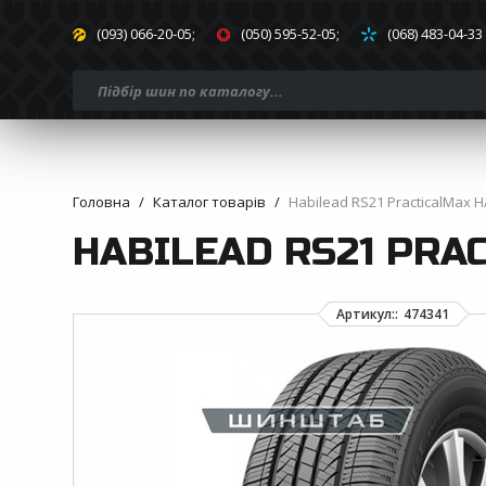
(093) 066-20-05;
(050) 595-52-05;
(068) 483-04-33
Головна
Каталог товарів
Habilead RS21 PracticalMax H
HABILEAD RS21 PRAC