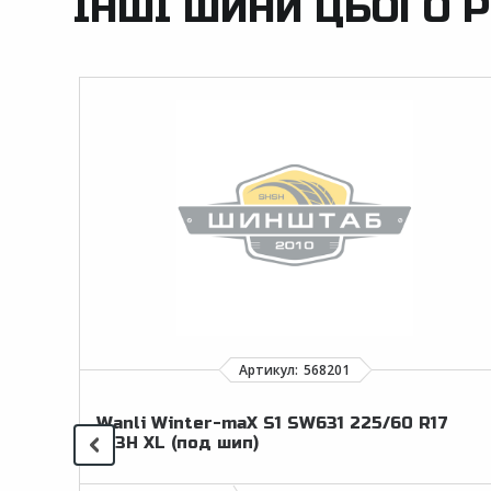
ІНШІ ШИНИ ЦЬОГО Р
Wanli Winter-maX S1 SW631 225/60 R17
103H XL (под шип)