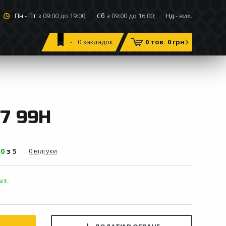
Пн - Пт
з 09:00 до 19:00;
Сб
з 09:00 до 16:00;
Нд
- вих.
0
закладок
0 тов.
0 грн
7 99H
-
0
з 5
0 відгуки
шт.