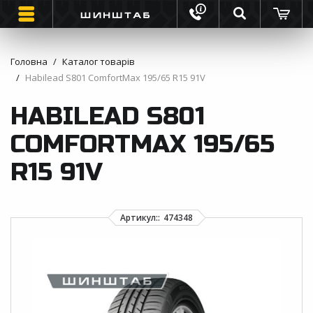
Головна
Каталог товарів
Habilead S801 ComfortMax 195/65 R15 91V
ШИНИ
HABILEAD S801
ВАНТАЖНІ ШИНИ
COMFORTMAX 195/65
МОТО ШИНИ
R15 91V
ІНФОРМАЦІЯ
КОНТАКТИ
ЗВОРОТНИЙ ДЗВІНОК
ВІДГУКИ ПРО ШИНИ