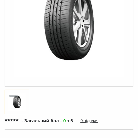
- Загальний бал -
0
з 5
0 відгуки