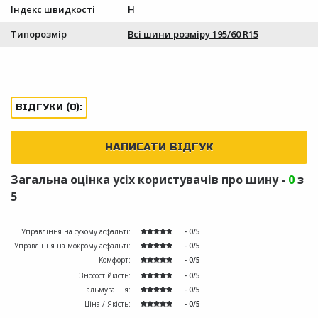
Індекс швидкості
H
Типорозмір
Всі шини розміру 195/60 R15
ВІДГУКИ (0):
НАПИСАТИ ВІДГУК
Загальна оцінка усіх користувачів про шину -
0
з
5
Управління на сухому асфальті:
- 0/5
Управління на мокрому асфальті:
- 0/5
Комфорт:
- 0/5
Зносостійкість:
- 0/5
Гальмування:
- 0/5
Ціна / Якість:
- 0/5