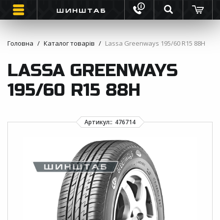
Головна
Каталог товарів
Lassa Greenways 195/60 R15 88H
ШИНИ
LASSA GREENWAYS
ВАНТАЖНІ ШИНИ
195/60 R15 88H
МОТО ШИНИ
ІНФОРМАЦІЯ
КОНТАКТИ
ЗВОРОТНИЙ ДЗВІНОК
ВІДГУКИ ПРО ШИНИ