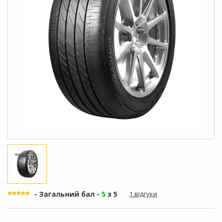
- Загальний бал -
5
з 5
1 відгуки