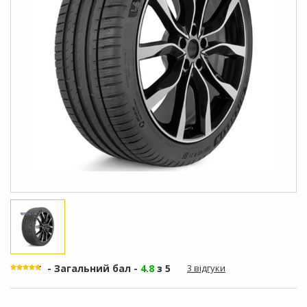
- Загальний бал -
4.8
з 5
3 відгуки