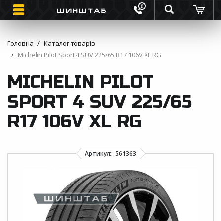
Головна
Каталог товарів
Michelin Pilot Sport 4 SUV 225/65 R17 106V XL RG
ШИНИ
MICHELIN PILOT
ВАНТАЖНІ ШИНИ
SPORT 4 SUV 225/65
МОТО ШИНИ
R17 106V XL RG
ІНФОРМАЦІЯ
КОНТАКТИ
ЗВОРОТНИЙ ДЗВІНОК
ВІДГУКИ ПРО ШИНИ