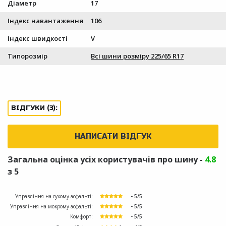
Діаметр
17
Індекс навантаження
106
Індекс швидкості
V
Типорозмір
Всі шини розміру 225/65 R17
ВІДГУКИ (3):
НАПИСАТИ ВІДГУК
Загальна оцінка усіх користувачів про шину -
4.8
з 5
Управління на сухому асфальті:
- 5/5
Управління на мокрому асфальті:
- 5/5
Комфорт:
- 5/5