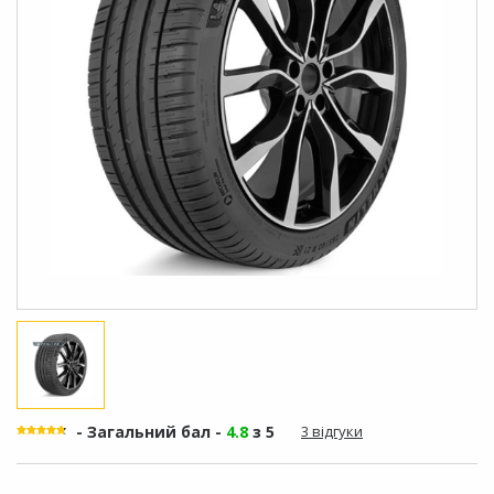
- Загальний бал -
4.8
з 5
3 відгуки