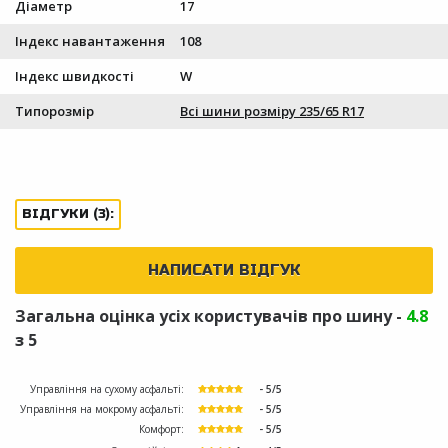
Діаметр
17
Індекс навантаження
108
Індекс швидкості
W
Типорозмір
Всі шини розміру 235/65 R17
ВІДГУКИ (3):
НАПИСАТИ ВІДГУК
Загальна оцінка усіх користувачів про шину -
4.8
з 5
Управління на сухому асфальті:
- 5/5
Управління на мокрому асфальті:
- 5/5
Комфорт:
- 5/5