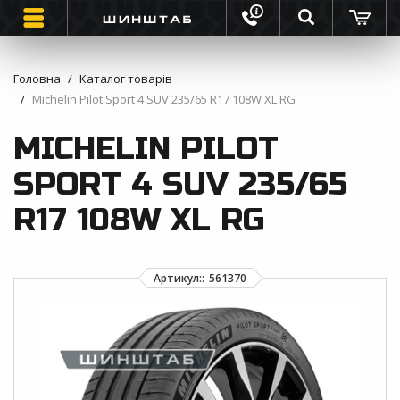
Головна
Каталог товарів
Michelin Pilot Sport 4 SUV 235/65 R17 108W XL RG
ШИНИ
MICHELIN PILOT
ВАНТАЖНІ ШИНИ
SPORT 4 SUV 235/65
МОТО ШИНИ
R17 108W XL RG
ІНФОРМАЦІЯ
КОНТАКТИ
ЗВОРОТНИЙ ДЗВІНОК
ВІДГУКИ ПРО ШИНИ