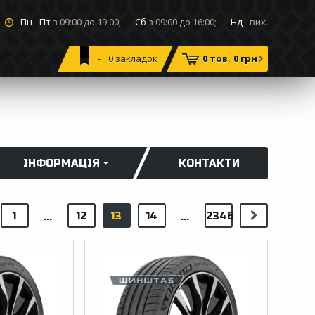
Пн - Пт
з 09:00 до 19:00;
Сб
з 09:00 до 16:00;
Нд
- вих.
0
закладок
0 тов.
0 грн
ІНФОРМАЦІЯ
КОНТАКТИ
1
12
13
14
2346
...
...