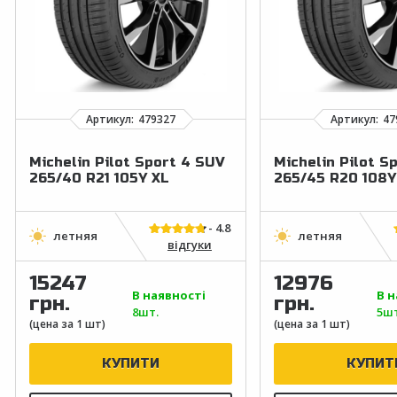
Michelin Pilot Sport 4 SUV
Michelin Pilot S
265/40 R21 105Y XL
265/45 R20 108Y
відгуки
15247
12976
В наявності
В н
грн.
грн.
8шт.
5шт