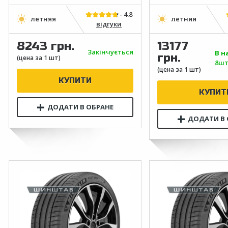
відгуки
8243 грн.
13177
Закінчується
В н
грн.
8шт