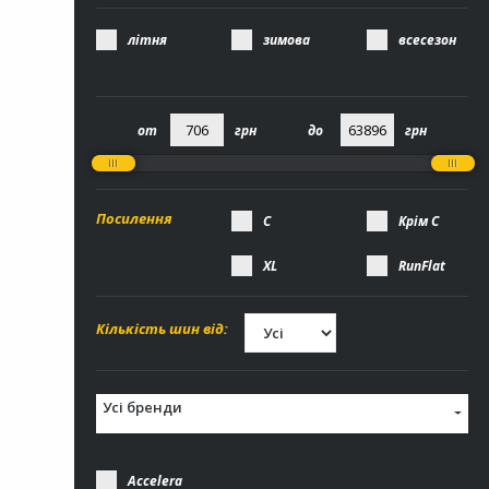
літня
зимова
всесезон
Посилення
С
Крім С
XL
RunFlat
Кількість шин від:
Усі бренди
Accelera