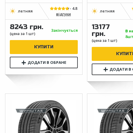
відгуки
8243 грн.
13177
Закінчується
В н
грн.
8шт