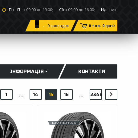
Пн - Пт
з 09:00 до 19:00;
Сб
з 09:00 до 16:00;
Нд
- вих.
0
закладок
0 тов.
0 грн
ІНФОРМАЦІЯ
КОНТАКТИ
1
14
15
16
2346
...
...