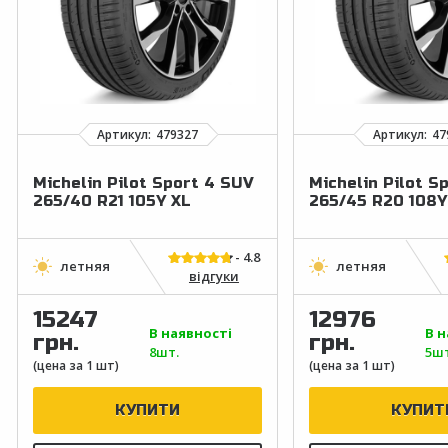
Michelin Pilot Sport 4 SUV
Michelin Pilot S
265/40 R21 105Y XL
265/45 R20 108Y
відгуки
15247
12976
В наявності
В н
грн.
грн.
8шт.
5шт