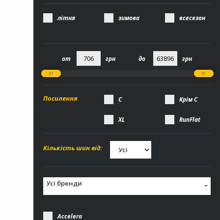
літня
зимова
всесезон
Посилення
С
Крім С
XL
RunFlat
Кількість шин від:
Усі бренди
Accelera