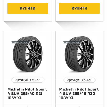
Michelin Pilot Sport
Michelin Pilot Sport
4 SUV 265/40 R21
4 SUV 265/45 R20
105Y XL
108Y XL