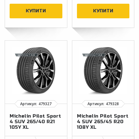
Michelin Pilot Sport
Michelin Pilot Sport
4 SUV 265/40 R21
4 SUV 265/45 R20
105Y XL
108Y XL